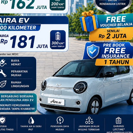
LING
smi wuling motors
ga dan promo hanya